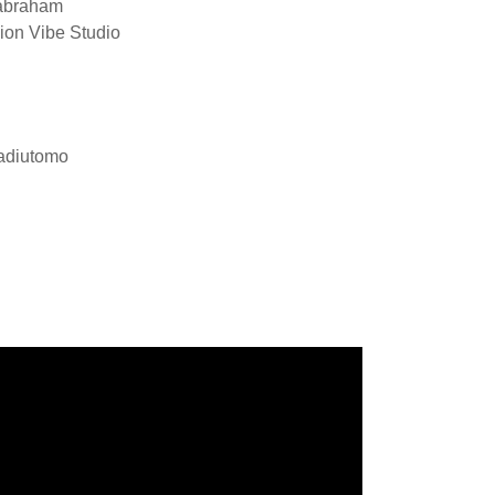
abraham
ion Vibe Studio
Hadiutomo