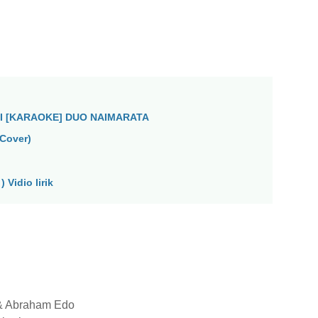
I [KARAOKE] DUO NAIMARATA
Cover)
 Vidio lirik
& Abraham Edo