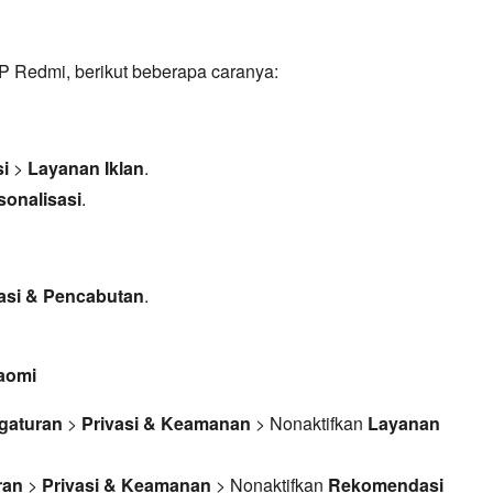
HP Redmi,
berikut beberapa caranya:
si
>
Layanan Iklan
.
sonalisasi
.
sasi & Pencabutan
.
iaomi
gaturan
>
Privasi & Keamanan
> Nonaktifkan
Layanan
ran
>
Privasi & Keamanan
> Nonaktifkan
Rekomendasi