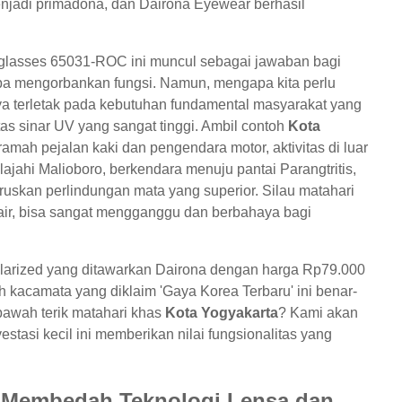
enjadi primadona, dan Dairona Eyewear berhasil
glasses 65031-ROC ini muncul sebagai jawaban bagi
a mengorbankan fungsi. Namun, mengapa kita perlu
ya terletak pada kebutuhan fundamental masyarakat yang
itas sinar UV yang sangat tinggi. Ambil contoh
Kota
ramah pejalan kaki dan pengendara motor, aktivitas di luar
ajahi Malioboro, berkendara menuju pantai Parangtritis,
uskan perlindungan mata yang superior. Silau matahari
u air, bisa sangat mengganggu dan berbahaya bagi
larized yang ditawarkan Dairona dengan harga Rp79.000
h kacamata yang diklaim 'Gaya Korea Terbaru' ini benar-
awah terik matahari khas
Kota Yogyakarta
? Kami akan
tasi kecil ini memberikan nilai fungsionalitas yang
ur: Membedah Teknologi Lensa dan