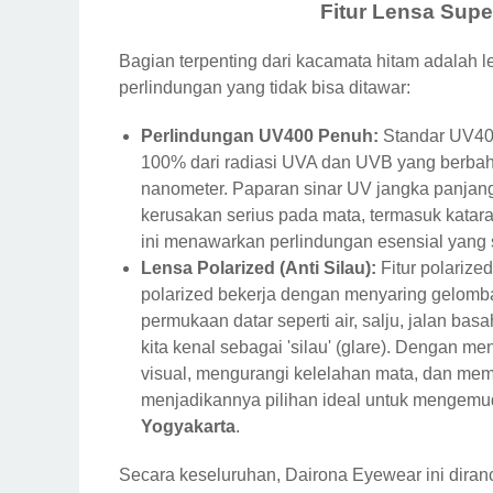
Fitur Lensa Supe
Bagian terpenting dari kacamata hitam adalah
perlindungan yang tidak bisa ditawar:
Perlindungan UV400 Penuh:
Standar UV40
100% dari radiasi UVA dan UVB yang berbah
nanometer. Paparan sinar UV jangka panja
kerusakan serius pada mata, termasuk kata
ini menawarkan perlindungan esensial yang
Lensa Polarized (Anti Silau):
Fitur polariz
polarized bekerja dengan menyaring gelomb
permukaan datar seperti air, salju, jalan bas
kita kenal sebagai 'silau' (glare). Dengan m
visual, mengurangi kelelahan mata, dan mem
menjadikannya pilihan ideal untuk mengemudi 
Yogyakarta
.
Secara keseluruhan, Dairona Eyewear ini diranc