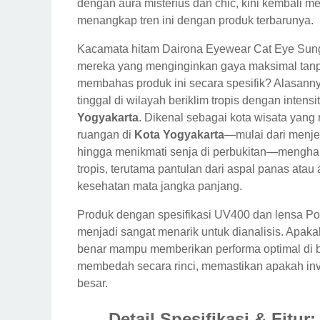
dengan aura misterius dan chic, kini kembali m
menangkap tren ini dengan produk terbarunya.
Kacamata hitam Dairona Eyewear Cat Eye Sun
mereka yang menginginkan gaya maksimal tanp
membahas produk ini secara spesifik? Alasann
tinggal di wilayah beriklim tropis dengan intens
Yogyakarta
. Dikenal sebagai kota wisata yang 
ruangan di
Kota Yogyakarta
—mulai dari menjel
hingga menikmati senja di perbukitan—menghar
tropis, terutama pantulan dari aspal panas ata
kesehatan mata jangka panjang.
Produk dengan spesifikasi UV400 dan lensa Po
menjadi sangat menarik untuk dianalisis. Apaka
benar mampu memberikan performa optimal di b
membedah secara rinci, memastikan apakah inves
besar.
Detail Spesifikasi & Fit