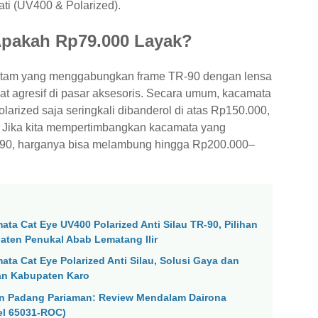
ati (UV400 & Polarized).
 Apakah Rp79.000 Layak?
itam yang menggabungkan frame TR-90 dengan lensa
at agresif di pasar aksesoris. Secara umum, kacamata
arized saja seringkali dibanderol di atas Rp150.000,
l. Jika kita mempertimbangkan kacamata yang
R-90, harganya bisa melambung hingga Rp200.000–
ta Cat Eye UV400 Polarized Anti Silau TR-90, Pilihan
aten Penukal Abab Lematang Ilir
ta Cat Eye Polarized Anti Silau, Solusi Gaya dan
an Kabupaten Karo
en Padang Pariaman: Review Mendalam Dairona
el 65031-ROC)