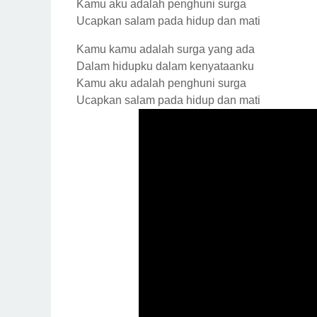
Kamu aku adalah penghuni surga
Ucapkan salam pada hidup dan mati
Kamu kamu adalah surga yang ada
Dalam hidupku dalam kenyataanku
Kamu aku adalah penghuni surga
Ucapkan salam pada hidup dan mati