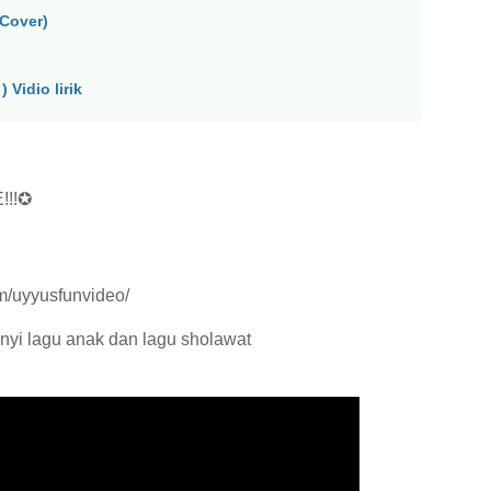
Cover)
 Vidio lirik
!!!✪
m/uyyusfunvideo/
nyi lagu anak dan lagu sholawat