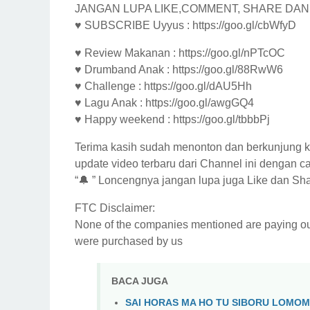
JANGAN LUPA LIKE,COMMENT, SHARE DAN 
♥ SUBSCRIBE Uyyus : https://goo.gl/cbWfyD
♥ Review Makanan : https://goo.gl/nPTcOC
♥ Drumband Anak : https://goo.gl/88RwW6
♥ Challenge : https://goo.gl/dAU5Hh
♥ Lagu Anak : https://goo.gl/awgGQ4
♥ Happy weekend : https://goo.gl/tbbbPj
Terima kasih sudah menonton dan berkunjung
update video terbaru dari Channel ini dengan c
“🔔 ” Loncengnya jangan lupa juga Like dan Sh
FTC Disclaimer:
None of the companies mentioned are paying our
were purchased by us
BACA JUGA
SAI HORAS MA HO TU SIBORU LOMOM