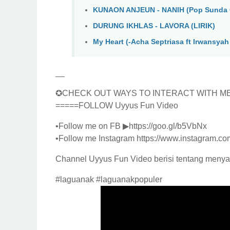
KUNAON ANJEUN - NANIH (Pop Sunda 
DURUNG IKHLAS - LAVORA (LIRIK)
My Heart (-Acha Septriasa ft Irwansyah )
__
✪CHECK OUT WAYS TO INTERACT WITH ME
=====FOLLOW Uyyus Fun Video
•Follow me on FB ▶︎https://goo.gl/b5VbNx
•Follow me Instagram https://www.instagram.co
Channel Uyyus Fun Video berisi tentang menya
#laguanak #laguanakpopuler