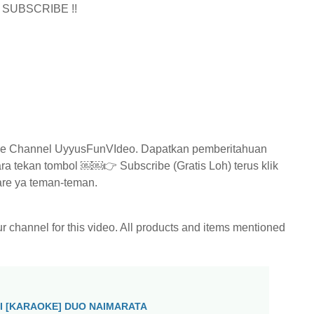
SUBSCRIBE !!
 ke Channel UyyusFunVIdeo. Dapatkan pemberitahuan
ara tekan tombol ￼￼👉 Subscribe (Gratis Loh) terus klik
are ya teman-teman.
 channel for this video. All products and items mentioned
I [KARAOKE] DUO NAIMARATA