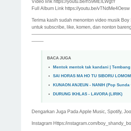
Video link https://youtu.be/h59MElLWgtY
Full Album Link https://youtu.be/vTNdMe4Oesw
Terima kasih sudah menonton video musik Boy S
untuk subscribe, like, komen, dan nonton baren
—————————————————————
——–
BACA JUGA
Mentok mentok tak kandani | Tembang
SAI HORAS MA HO TU SIBORU LOMOM
KUNAON ANJEUN - NANIH (Pop Sunda 
DURUNG IKHLAS - LAVORA (LIRIK)
Dengarkan Juga Pada Apple Music, Spotify, Joo
Instagram Https:/instagram.com/boy_shandy_b