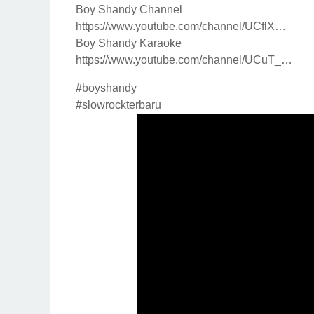
Boy Shandy Channel
https://www.youtube.com/channel/UCflX…
Boy Shandy Karaoke
https://www.youtube.com/channel/UCuT_…
#boyshandy
#slowrockterbaru