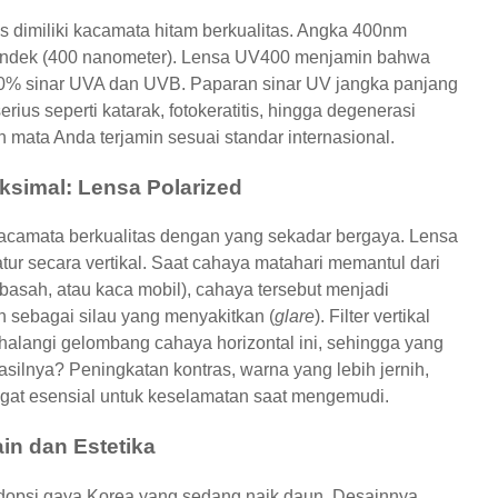
 dimiliki kacamata hitam berkualitas. Angka 400nm
endek (400 nanometer). Lensa UV400 menjamin bahwa
0% sinar UVA dan UVB. Paparan sinar UV jangka panjang
us seperti katarak, fotokeratitis, hingga degenerasi
mata Anda terjamin sesuai standar internasional.
aksimal: Lensa Polarized
 kacamata berkualitas dengan yang sekadar bergaya. Lensa
atur secara vertikal. Saat cahaya matahari memantul dari
n basah, atau kaca mobil), cahaya tersebut menjadi
an sebagai silau yang menyakitkan (
glare
). Filter vertikal
nghalangi gelombang cahaya horizontal ini, sehingga yang
ilnya? Peningkatan kontras, warna yang lebih jernih,
 sangat esensial untuk keselamatan saat mengemudi.
ain dan Estetika
psi gaya Korea yang sedang naik daun. Desainnya