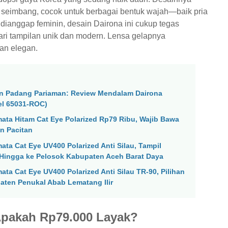
 seimbang, cocok untuk berbagai bentuk wajah—baik pria
dianggap feminin, desain Dairona ini cukup tegas
ari tampilan unik dan modern. Lensa gelapnya
dan elegan.
en Padang Pariaman: Review Mendalam Dairona
el 65031-ROC)
ata Hitam Cat Eye Polarized Rp79 Ribu, Wajib Bawa
n Pacitan
ta Cat Eye UV400 Polarized Anti Silau, Tampil
Hingga ke Pelosok Kabupaten Aceh Barat Daya
ta Cat Eye UV400 Polarized Anti Silau TR-90, Pilihan
aten Penukal Abab Lematang Ilir
 Apakah Rp79.000 Layak?