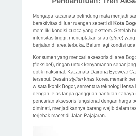
Pendahuluan: Tren Akse
Mengapa kacamata pelindung mata menjadi sang
beraktivitas di luar ruangan seperti di
Kota Bog
memiliki kondisi cuaca yang ekstrem. Setelah 
intensitas tinggi, menciptakan silau (
glare
) yang
berjalan di area terbuka. Belum lagi kondisi 
Konsumen yang mencari aksesoris di area Bogo
(fleksibel), ringan untuk kenyamanan sepanjan
optik maksimal. Kacamata Dairona Eyewear Cat
tersebut. Desain
stylish
khas Korea menarik perh
wisata ikonik Bogor, sementara teknologi lens
dengan jelas tanpa gangguan pantulan cahaya d
pencarian aksesoris fungsional dengan harga 
diminati, menjadikannya barang wajib dalam ta
terjebak macet di Jalan Pajajaran.