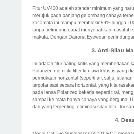
Fitur UV400 adalah standar minimum yang harus
merujuk pada panjang gelombang cahaya terp
kacamata ini mampu memblokir 99% hingga 10
tanpa pelindung dapat menyebabkan masalah seri
makula. Dengan Dairona Eyewear, perlindungan 
3. Anti-Silau M
Ini adalah fitur paling kritis yang membedakan
Polarized memiliki filter kimiawi khusus yang di
permukaan horizontal (seperti air, salju, jalana
terpolarisasi secara horizontal, yang kita rasak
pada lensa Polarized bekerja seperti tirai, me
sampai ke mata hanya cahaya yang berguna. Has
dan yang terpenting, eliminasi silau total. Ini
4. Des
Model Cat Eye Sunglasses 65031-ROC mengado