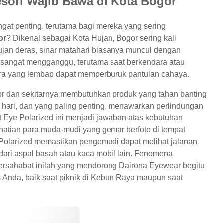
sori Wajib Bawa di Kota Bogor
at penting, terutama bagi mereka yang sering
or
? Dikenal sebagai Kota Hujan, Bogor sering kali
hujan deras, sinar matahari biasanya muncul dengan
 sangat mengganggu, terutama saat berkendara atau
udara yang lembap dapat memperburuk pantulan cahaya.
r dan sekitarnya membutuhkan produk yang tahan banting
g hari, dan yang paling penting, menawarkan perlindungan
 Eye Polarized ini menjadi jawaban atas kebutuhan
atian para muda-mudi yang gemar berfoto di tempat
a Polarized memastikan pengemudi dapat melihat jalanan
ari aspal basah atau kaca mobil lain. Fenomena
bersahabat inilah yang mendorong Dairona Eyewear begitu
s Anda, baik saat piknik di Kebun Raya maupun saat