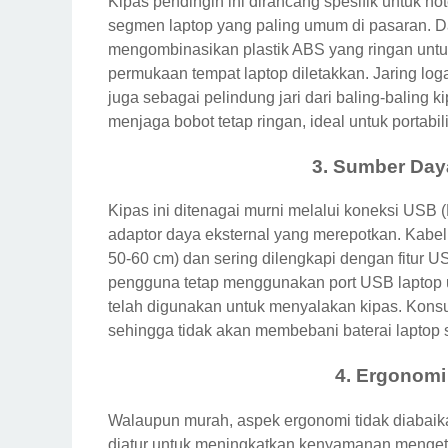
Kipas pendingin ini dirancang spesifik untuk no
segmen laptop yang paling umum di pasaran. Da
mengombinasikan plastik ABS yang ringan untuk
permukaan tempat laptop diletakkan. Jaring lo
juga sebagai pelindung jari dari baling-baling 
menjaga bobot tetap ringan, ideal untuk portabili
3. Sumber Day
Kipas ini ditenagai murni melalui koneksi USB 
adaptor daya eksternal yang merepotkan. Kabel
50-60 cm) dan sering dilengkapi dengan fitur 
pengguna tetap menggunakan port USB laptop un
telah digunakan untuk menyalakan kipas. Kons
sehingga tidak akan membebani baterai laptop s
4. Ergonomi
Walaupun murah, aspek ergonomi tidak diabaikan
diatur untuk meningkatkan kenyamanan mengetik