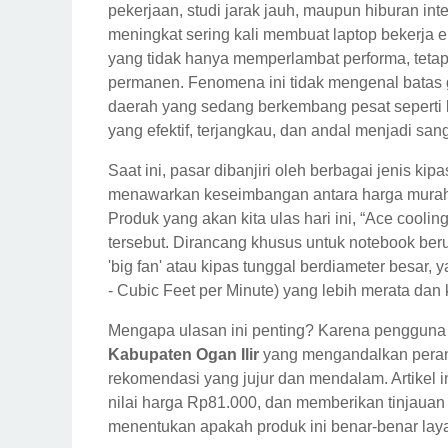
pekerjaan, studi jarak jauh, maupun hiburan int
meningkat sering kali membuat laptop bekerja e
yang tidak hanya memperlambat performa, tetap
permanen. Fenomena ini tidak mengenal batas ge
daerah yang sedang berkembang pesat seperti
yang efektif, terjangkau, dan andal menjadi sang
Saat ini, pasar dibanjiri oleh berbagai jenis k
menawarkan keseimbangan antara harga murah d
Produk yang akan kita ulas hari ini, “Ace coolin
tersebut. Dirancang khusus untuk notebook ber
'big fan' atau kipas tunggal berdiameter besar
- Cubic Feet per Minute) yang lebih merata dan 
Mengapa ulasan ini penting? Karena pengguna d
Kabupaten Ogan Ilir
yang mengandalkan perang
rekomendasi yang jujur dan mendalam. Artikel i
nilai harga Rp81.000, dan memberikan tinjau
menentukan apakah produk ini benar-benar laya