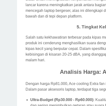
lancar karena meningkatkan jarak antara bagi
mencegah laptop bergeser, alas ini dilengkapi d
bawah dan di tepi depan platform.
5. Tingkat Ke
Salah satu kekhawatiran terbesar pada kipas mu
produk ini cenderung menghasilkan suara deng
kipas kecil yang berputar cepat. Dalam spesifi
kebisingan di kisaran 20-25 dBA, yang diangga
malam hari.
Analisis Harga:
Dengan harga Rp81.000, Ace cooling Extra fan 
Dalam pasar aksesoris laptop, terdapat tiga se
Ultra-Budget (Rp30.000 - Rp60.000):
Kualita
dan sering menimbulkan getaran atau suara b