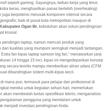
ensif seperti gaming. Sayangnya, beban kerja yang terus
kstra keras, menghasilkan panas berlebih (overheating)
i juga berpotensi merusak komponen internal secara
ografis; baik di pusat kota metropolitan maupun di
Kabupaten Ogan Ilir
, kebutuhan akan solusi pendinginan
at krusial.
ipas pendingin laptop, namun mencari produk yang
an kualitas yang mumpuni seringkali menjadi tantangan.
g Extra fan kipas laptop samoon big fan,” menawarkan janji
ukuran 14 hingga 15 inci, kipas ini mengedepankan konsep
, yang secara teoritis mampu memberikan aliran udara (CFM
kuat dibandingkan sistem multi-kipas kecil.
i mana pun, termasuk para pelajar dan profesional di
kat mereka untuk kegiatan sehari-hari, memerlukan
ni akan membedah tuntas spesifikasi teknis, menganalisis
an pengalaman pengguna yang mendalam untuk
k menjadi investasi pendinginan Anda.