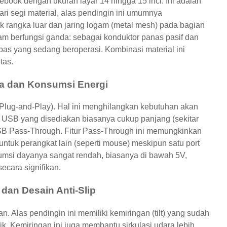
tebook dengan ukuran layar 14 hingga 15 inci. Ini adalah
ri segi material, alas pendingin ini umumnya
 rangka luar dan jaring logam (metal mesh) pada bagian
gam berfungsi ganda: sebagai konduktor panas pasif dan
kipas yang sedang beroperasi. Kombinasi material ini
tas.
a dan Konsumsi Energi
(Plug-and-Play). Hal ini menghilangkan kebutuhan akan
 USB yang disediakan biasanya cukup panjang (sekitar
USB Pass-Through. Fitur Pass-Through ini memungkinkan
tuk perangkat lain (seperti mouse) meskipun satu port
umsi dayanya sangat rendah, biasanya di bawah 5V,
ecara signifikan.
 dan Desain Anti-Slip
. Alas pendingin ini memiliki kemiringan (tilt) yang sudah
. Kemiringan ini juga membantu sirkulasi udara lebih