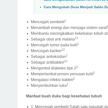
Cara Mengubah Dosa Menjadi Saldo D
1
Mencegah sembelit
Menambah energi dan menjaga sistem saraf
Membantu meningkatkan kekebalan tubuh d
1
2
Sebagai obat anti malaria
1
Mencegah tumor pada kulit
1
2
Mencegah kanker
1
Sebagai antioksidan
1
2
Sebagai antibakteri
2
Mengontrol diabetes tipe 2
2
Memperlambat proses penuaan kulit
2
Mengatasi infeksi bakteri
2
Menyembuhkan luka
Manfaat buah duku bagi kesehatan tubuh
1. Mencegah sembelit Salah satu masalah pen