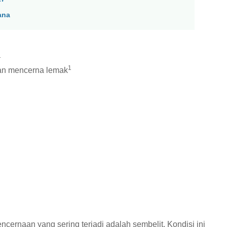
ana
1
1
an mencerna lemak
cernaan yang sering terjadi adalah sembelit. Kondisi ini