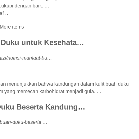
ercukupi dengan baik. …
raf …
More items
 Duku untuk Kesehata…
-gizi/nutrisi-manfaat-bu…
itian menunjukkan bahwa kandungan dalam kulit buah duku
im yang memecah karbohidrat menjadi gula. …
Duku Beserta Kandung…
-buah-duku-beserta …