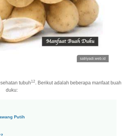
satriyadi.web.id
1
2
esehatan tubuh
. Berikut adalah beberapa manfaat buah
duku:
awang Putih
27